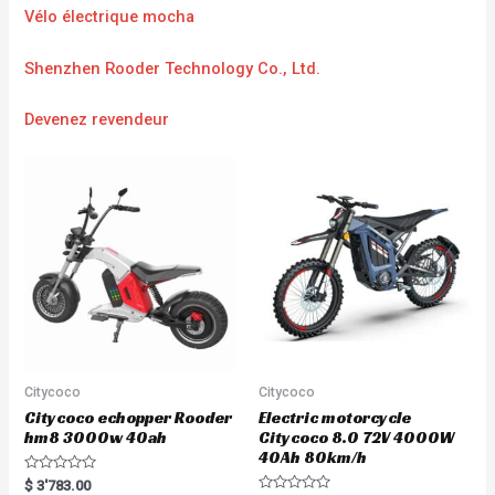
Vélo électrique mocha
Shenzhen Rooder Technology Co., Ltd.
Devenez revendeur
Citycoco
Citycoco
Citycoco echopper Rooder
Electric motorcycle
hm8 3000w 40ah
Citycoco 8.0 72V 4000W
40Ah 80km/h
R
$
3'783.00