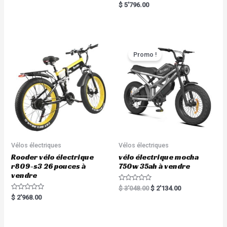
a
R
$
5'796.00
t
a
e
t
d
e
0
d
o
0
u
o
t
u
o
t
Promo !
f
o
5
f
5
Vélos électriques
Vélos électriques
Rooder vélo électrique
vélo électrique mocha
r809-s3 26 pouces à
750w 35ah à vendre
vendre
R
$
3'048.00
$
2'134.00
a
R
$
2'968.00
t
a
e
t
d
e
0
d
o
0