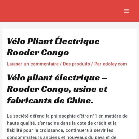
Aller
Navigation
MAIN
au
de
MEN
contenu
l’article
Vélo Pliant Électrique
Rooder Congo
Laisser un commentaire
/
Des produits
/ Par
edoley.com
Vélo pliant électrique –
Rooder Congo, usine et
fabricants de Chine.
La société défend la philosophie d’être n°1 en matière de
haute qualité, s’enracine dans la cote de crédit et la
fiabilité pour la croissance, continuera à servir les
consommateurs anciens et nouveaux du pays et de