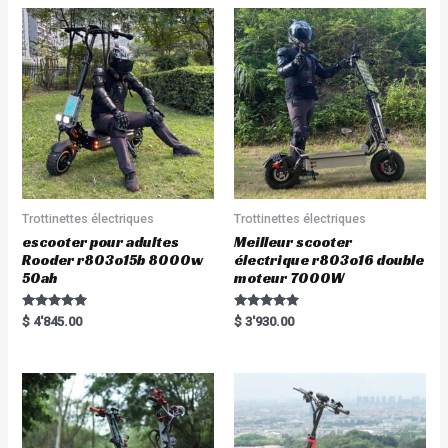
u
o
t
u
o
t
f
o
5
f
5
Trottinettes électriques
Trottinettes électriques
escooter pour adultes
Meilleur scooter
Rooder r803o15b 8000w
électrique r803o16 double
50ah
moteur 7000W
Rated
Rated
$
4'845.00
$
3'930.00
5.00
5.00
out of 5
out of 5