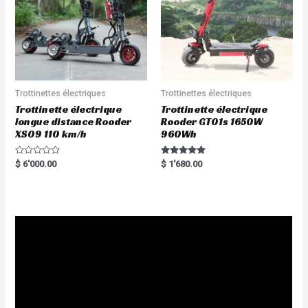
Trottinettes électriques
Trottinettes électriques
Trottinette électrique
Trottinette électrique
longue distance Rooder
Rooder GT01s 1650W
XS09 110 km/h
960Wh
R
Rated
$
6'000.00
$
1'680.00
a
5.00
t
out of 5
e
d
0
o
u
t
o
f
5