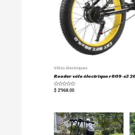
Vélos électriques
Rooder vélo électrique r809-s3 2
R
$
2'968.00
a
t
e
d
0
o
u
t
o
f
5