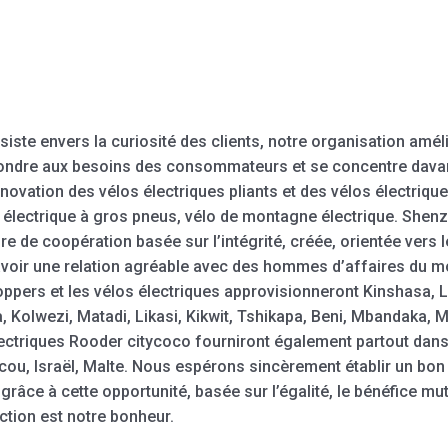
siste envers la curiosité des clients, notre organisation améli
ndre aux besoins des consommateurs et se concentre davantage
novation des vélos électriques pliants et des vélos électriqu
 électrique à gros pneus, vélo de montagne électrique. She
dure de coopération basée sur l’intégrité, créée, orientée ver
oir une relation agréable avec des hommes d’affaires du mo
hoppers et les vélos électriques approvisionneront Kinshasa,
Kolwezi, Matadi, Likasi, Kikwit, Tshikapa, Beni, Mbandaka, M
ectriques Rooder citycoco fourniront également partout dan
oscou, Israël, Malte. Nous espérons sincèrement établir un bon
grâce à cette opportunité, basée sur l’égalité, le bénéfice mu
action est notre bonheur.