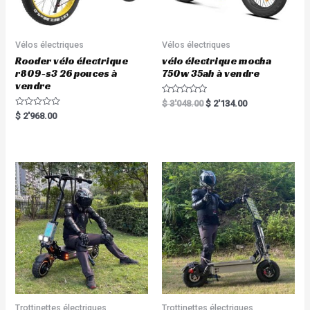
Vélos électriques
Vélos électriques
Rooder vélo électrique
vélo électrique mocha
r809-s3 26 pouces à
750w 35ah à vendre
vendre
R
$
3'048.00
$
2'134.00
a
R
$
2'968.00
t
a
e
t
d
e
0
d
o
0
u
o
t
u
o
t
f
o
5
f
5
Trottinettes électriques
Trottinettes électriques