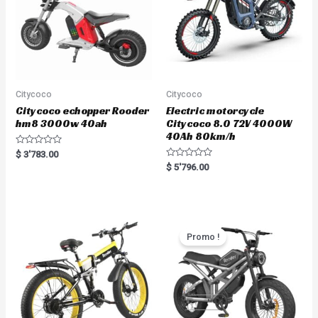
Citycoco
Citycoco
Citycoco echopper Rooder
Electric motorcycle
hm8 3000w 40ah
Citycoco 8.0 72V 4000W
40Ah 80km/h
R
$
3'783.00
a
R
$
5'796.00
t
a
e
t
d
e
0
d
o
0
u
o
t
u
o
t
Promo !
f
o
5
f
5