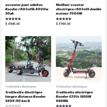
escooter pour adultes
Meilleur scooter
Rooder r803o15b 8000w
électrique r803o16 double
50ah
moteur 7000W
Rated
Rated
$
4'845.00
$
3'930.00
5.00
5.00
out of 5
out of 5
Trottinettes électriques
Trottinettes électriques
Trottinette électrique
Trottinette électrique
longue distance Rooder
Rooder GT01s 1650W
XS09 110 km/h
960Wh