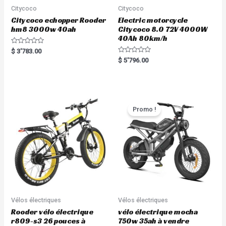
Citycoco
Citycoco
Citycoco echopper Rooder
Electric motorcycle
hm8 3000w 40ah
Citycoco 8.0 72V 4000W
40Ah 80km/h
R
$
3'783.00
a
R
$
5'796.00
t
a
e
t
d
e
0
d
o
0
u
o
t
u
o
t
Promo !
f
o
5
f
5
Vélos électriques
Vélos électriques
Rooder vélo électrique
vélo électrique mocha
r809-s3 26 pouces à
750w 35ah à vendre