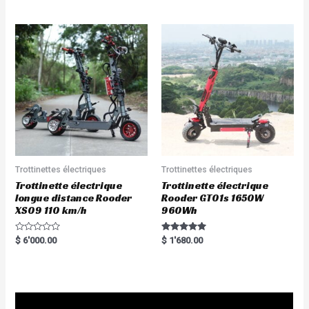
out of 5
out of 5
Trottinettes électriques
Trottinettes électriques
Trottinette électrique
Trottinette électrique
longue distance Rooder
Rooder GT01s 1650W
XS09 110 km/h
960Wh
R
Rated
$
6'000.00
$
1'680.00
a
5.00
t
out of 5
e
d
0
o
u
t