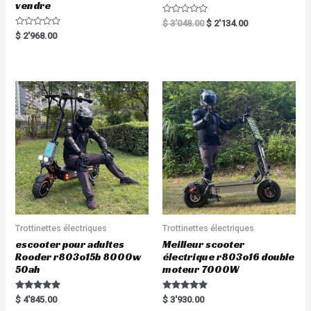
vendre
R
$
3'048.00
$
2'134.00
a
R
$
2'968.00
t
a
e
t
d
e
0
d
o
0
u
o
t
u
o
t
f
o
5
f
5
Trottinettes électriques
Trottinettes électriques
escooter pour adultes
Meilleur scooter
Rooder r803o15b 8000w
électrique r803o16 double
50ah
moteur 7000W
Rated
Rated
$
4'845.00
$
3'930.00
5.00
5.00