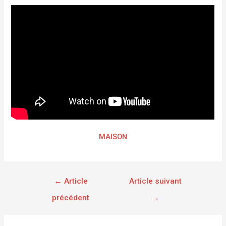
MAISON
←
Article
Article suivant
précédent
→