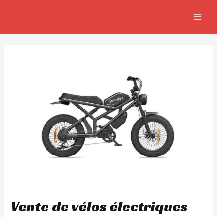
Aller
Navigation
MAIN
au
de
MEN
contenu
l’article
Vente de vélos électriques