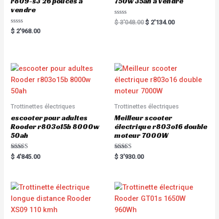
r809-s3 26 pouces à
750w 35ah à vendre
vendre
R
$
3'048.00
$
2'134.00
a
R
$
2'968.00
t
a
e
t
d
e
0
d
o
0
u
o
t
u
o
t
f
o
5
f
5
Trottinettes électriques
Trottinettes électriques
escooter pour adultes
Meilleur scooter
Rooder r803o15b 8000w
électrique r803o16 double
50ah
moteur 7000W
Rated
Rated
$
4'845.00
$
3'930.00
5.00
5.00
out of 5
out of 5