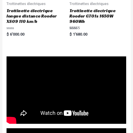
Trottinettes électriques
Trottinettes électriques
Trottinette électrique
Trottinette électrique
longue distance Rooder
Rooder GT01s 1650W
XS09 110 km/h
960Wh
R
Rated
$
6'000.00
$
1'680.00
a
5.00
t
out of 5
e
d
0
o
u
t
o
f
5