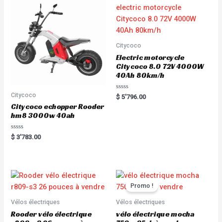
Citycoco
Electric motorcycle
Citycoco 8.0 72V 4000W
40Ah 80km/h
Citycoco
R
$
5'796.00
a
Citycoco echopper Rooder
t
e
hm8 3000w 40ah
d
0
o
R
$
3'783.00
u
a
t
t
o
e
f
d
5
0
o
u
t
Promo !
o
f
5
Vélos électriques
Vélos électriques
Rooder vélo électrique
vélo électrique mocha