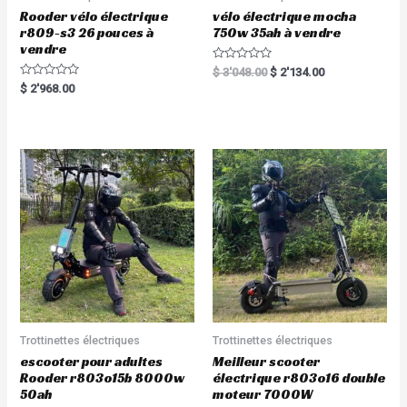
Rooder vélo électrique
vélo électrique mocha
r809-s3 26 pouces à
750w 35ah à vendre
vendre
R
$
3'048.00
$
2'134.00
a
R
$
2'968.00
t
a
e
t
d
e
0
d
o
0
u
o
t
u
o
t
f
o
5
f
5
Trottinettes électriques
Trottinettes électriques
escooter pour adultes
Meilleur scooter
Rooder r803o15b 8000w
électrique r803o16 double
50ah
moteur 7000W