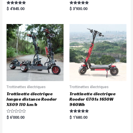
Rated
Rated
$
4'845.00
$
3'930.00
5.00
5.00
out of 5
out of 5
Trottinettes électriques
Trottinettes électriques
Trottinette électrique
Trottinette électrique
longue distance Rooder
Rooder GT01s 1650W
XS09 110 km/h
960Wh
R
Rated
$
6'000.00
$
1'680.00
a
5.00
t
out of 5
e
d