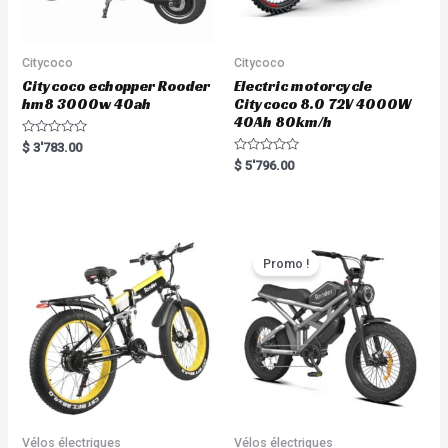
Citycoco
Citycoco
Citycoco echopper Rooder
Electric motorcycle
hm8 3000w 40ah
Citycoco 8.0 72V 4000W
40Ah 80km/h
R
$
3'783.00
a
R
$
5'796.00
t
a
e
t
d
e
0
d
o
0
u
o
t
u
o
t
Promo !
f
o
5
f
5
Vélos électriques
Vélos électriques