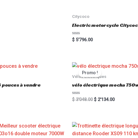
Citycoco
Electric motorcycle Cityc
R
$
5'796.00
a
t
e
d
0
o
u
t
Promo !
o
Vélos électriques
f
5
6 pouces à vendre
vélo électrique mocha 750w
R
$
3'048.00
$
2'134.00
a
t
e
d
0
o
u
t
o