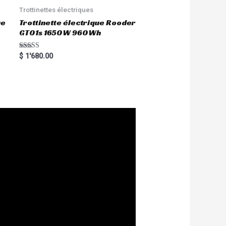
Trottinettes électriques
ue
Trottinette électrique Rooder
GT01s 1650W 960Wh
Rated
$
1'680.00
5.00
out of 5