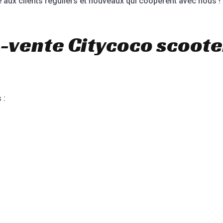
 aux clients réguliers et nouveaux qui coopèrent avec nous !
-vente Citycoco scoote
 :