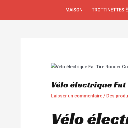
Aller
Navigation
MAISON
TROTTINETTES 
au
de
contenu
l’article
Vélo électrique Fa
Laisser un commentaire
/
Des produ
Vélo élect