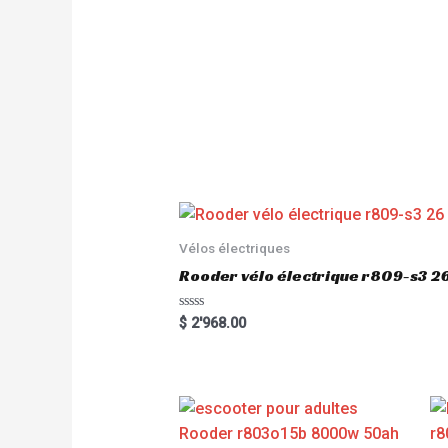
Vélos électriques
Rooder vélo électrique r809-s3 2
R
$
2'968.00
a
t
e
d
0
o
u
t
o