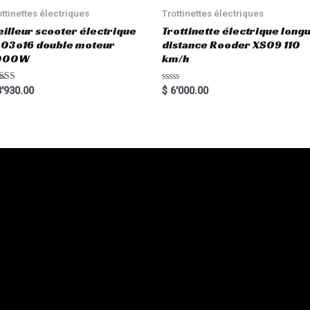
f
5
ottinettes électriques
Trottinettes électriques
illeur scooter électrique
Trottinette électrique long
03o16 double moteur
distance Rooder XS09 110
000W
km/h
ted
R
'930.00
$
6'000.00
00
a
 of 5
t
e
d
0
o
u
t
o
f
5