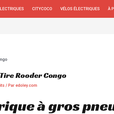
ÉLECTRIQUES
CITYCOCO
VÉLOS ÉLECTRIQUES
À 
t Tire Rooder Congo
its
/ Par
edoley.com
rique à gros pne