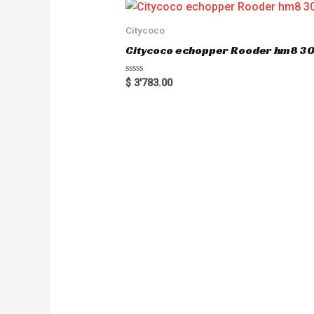
Citycoco
Citycoco echopper Rooder hm8 
R
$
3'783.00
a
t
e
d
0
o
u
t
o
f
5